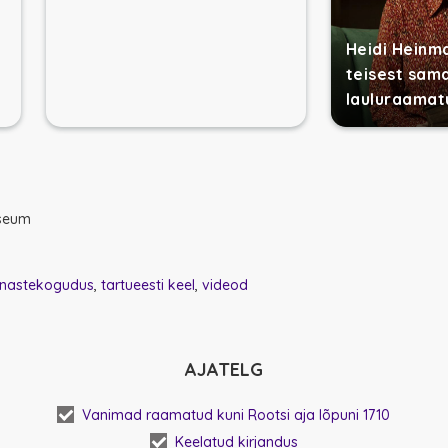
Heidi Heinm
teisest sam
lauluraamat
useum
nastekogudus
tartueesti keel
videod
AJATELG
Vanimad raamatud kuni Rootsi aja lõpuni 1710
Keelatud kirjandus