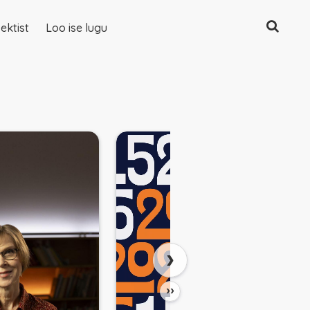
Otsing
ektist
Loo ise lugu
›
››