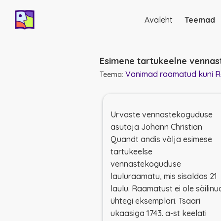
Avaleht
Teemad
Põhinavigatsio
Esimene tartukeelne venna
Vanimad raamatud kuni Ro
Teema:
Urvaste vennastekoguduse
asutaja Johann Christian
Quandt andis välja esimese
tartukeelse
vennastekoguduse
lauluraamatu, mis sisaldas 21
laulu. Raamatust ei ole säilinu
ühtegi eksemplari. Tsaari
ukaasiga 1743. a-st keelati