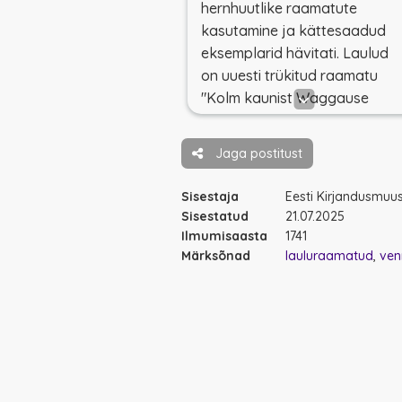
hernhuutlike raamatute
kasutamine ja kättesaadud
eksemplarid hävitati. Laulud
on uuesti trükitud raamatu
"Kolm kaunist Waggause
Eenkojut" lisas 1776.
Jaga postitust
Sisestaja
Eesti Kirjandusmu
Sisestatud
21.07.2025
Ilmumisaasta
1741
Märksõnad
lauluraamatud
ven