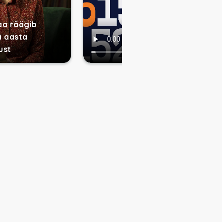
aa räägib
a aasta
ust