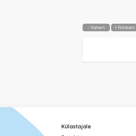
- Vähem
+ Rohkem
Külastajale