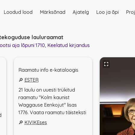
Loodud lood
Märksõnad
Ajatelg
Loo ja õpi
Proj
on
stekoguduse lauluraamat
otsi aja lõpuni 1710
Keelatud kirjandus
Raamatu info e-kataloogis
🔎
ESTER
21 laulu on uuesti trükitud
raamatu "Kolm kaunist
Waggause Eenkojut" lisas
1776. Vaata raamatu täisteksti
d
🔎
KIVIKEses