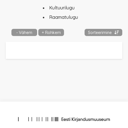
Kultuurilugu
Raamatulugu
- Vähem
+ Rohkem
Sorteerimine