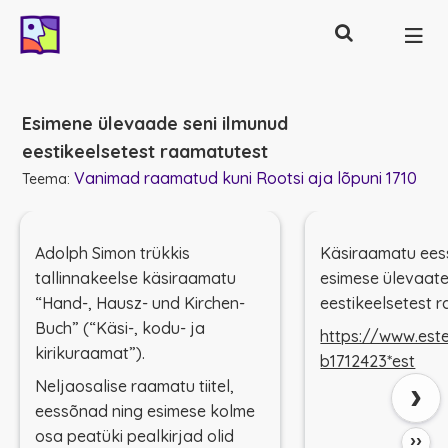
Otsing
Põhinavigatsioon
Esimene ülevaade seni ilmunud
eestikeelsetest raamatutest
Vanimad raamatud kuni Rootsi aja lõpuni 1710
Teema:
Adolph Simon trükkis
Käsiraamatu ees
tallinnakeelse käsiraamatu
esimese ülevaate
“Hand-, Hausz- und Kirchen-
eestikeelsetest 
Buch” (“Käsi-, kodu- ja
https://www.este
kirikuraamat”).
b1712423*est
›
Neljaosalise raamatu tiitel,
eessõnad ning esimese kolme
osa peatüki pealkirjad olid
››