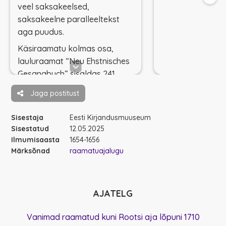
veel saksakeelsed,
saksakeelne paralleeltekst
aga puudus.
Käsiraamatu kolmas osa,
lauluraamat “Neu Ehstnisches
Gesangbuch” sisaldas 241
peamiselt saksa või rootsi
Jaga postitust
keelest tõlgitud värsistatud ja
riimitud kirikulaulu.
Sisestaja
Eesti Kirjandusmuuseum
Sisestatud
12.05.2025
Ilmumisaasta
1654-1656
Märksõnad
raamatuajalugu
AJATELG
Vanimad raamatud kuni Rootsi aja lõpuni 1710