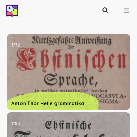
Otsing
Põhinavigatsioon
1732
Anton Thor Helle grammatika
1780