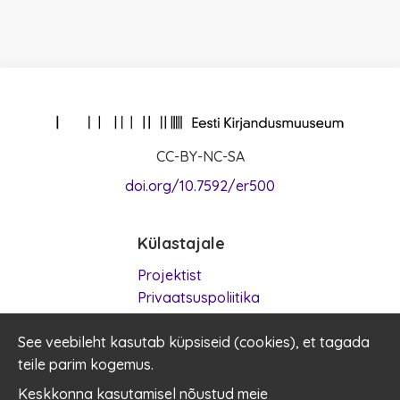
CC-BY-NC-SA
doi.org/10.7592/er500
Külastajale
Projektist
Privaatsuspoliitika
Kasutustingimused
See veebileht kasutab küpsiseid (
Küpsised
cookies
), et tagada
teile parim kogemus.
Kontakt
Keskkonna kasutamisel nõustud meie