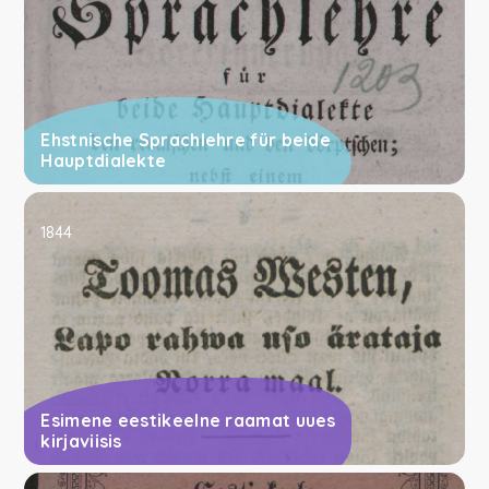
Ehstnische Sprachlehre für beide
Hauptdialekte
1844
Esimene eestikeelne raamat uues
kirjaviisis