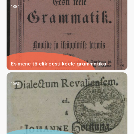
1884
Esimene täielik eesti keele grammatika
1693