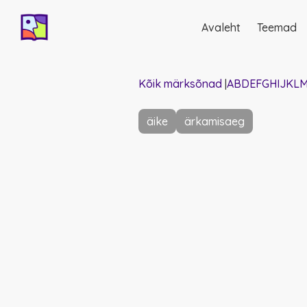
Avaleht
Teemad
Põhinavigatsio
Kõik märksõnad
|
A
B
D
E
F
G
H
I
J
K
L
äike
ärkamisaeg