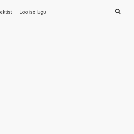
Otsing
ektist
Loo ise lugu