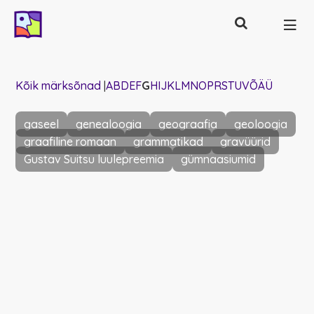
Otsing
Põhinavigatsioon
Kõik märksõnad
|
A
B
D
E
F
G
H
I
J
K
L
M
N
O
P
R
S
T
U
V
Õ
Ä
Ü
gaseel
genealoogia
geograafia
geoloogia
graafiline romaan
grammatikad
gravüürid
Gustav Suitsu luulepreemia
gümnaasiumid