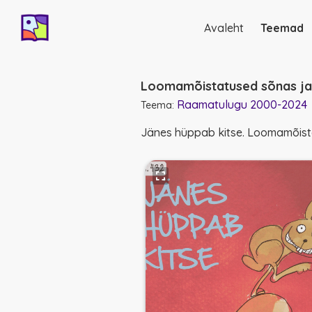
Avaleht
Teemad
Põhinavigatsio
Loomamõistatused sõnas ja 
Raamatulugu 2000-2024
Teema:
Jänes hüppab kitse. Loomamõistat