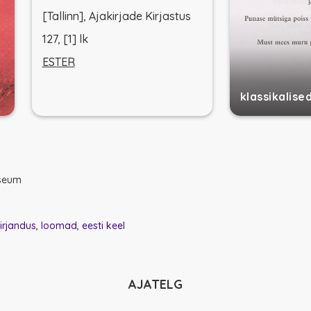
[Tallinn], Ajakirjade Kirjastus
127, [1] lk
ESTER
klassikalise
useum
irjandus
loomad
eesti keel
AJATELG