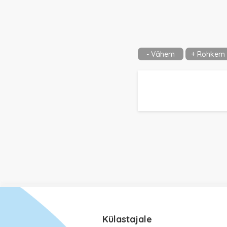
- Vähem
+ Rohkem
Külastajale