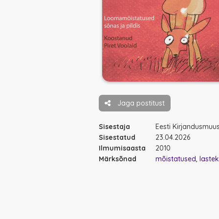
Jaga postitust
Sisestaja
Eesti Kirjandusmu
Sisestatud
23.04.2026
Ilmumisaasta
2010
Märksõnad
mõistatused
lastek