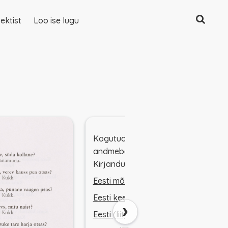
Otsing
ektist
Loo ise lugu
Kogutud mõistatuste
andmebaasid Eesti
Kirjandusmuuseumis
Eesti mõistatuste antoloogia
Eesti keerdküsimused
›
Eesti (liit)sõnamängud