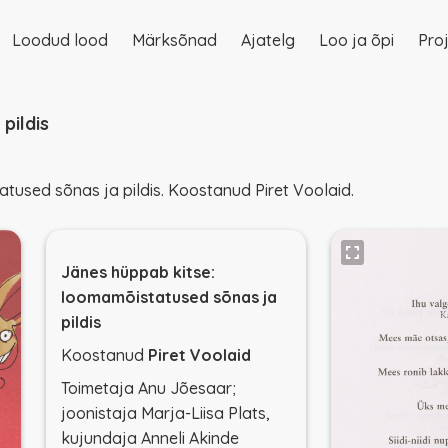
Loodud lood
Märksõnad
Ajatelg
Loo ja õpi
Proj
on
pildis
used sõnas ja pildis. Koostanud Piret Voolaid.
Jänes hüppab kitse:
loomamõistatused sõnas ja
pildis
Koostanud
Piret Voolaid
Toimetaja Anu Jõesaar;
joonistaja Marja-Liisa Plats,
kujundaja Anneli Akinde