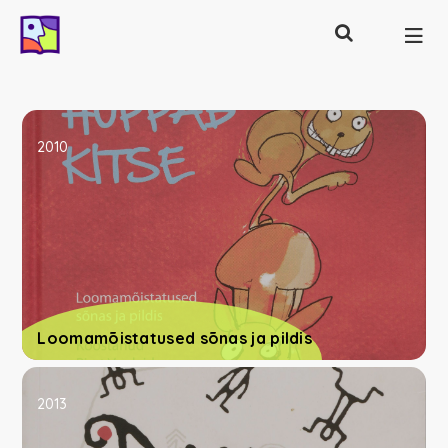
Otsing
Põhinavigatsioon
2010
Loomamõistatused sõnas ja pildis
2013