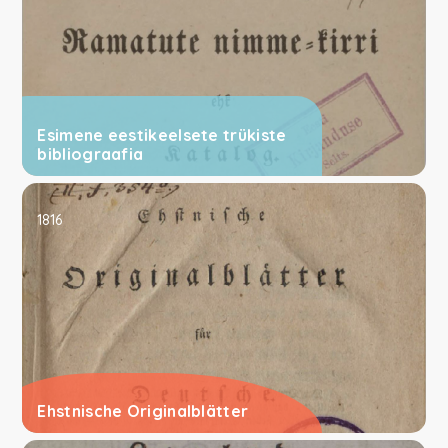
Esimene eestikeelsete trükiste
bibliograafia
1816
Ehstnische Originalblätter