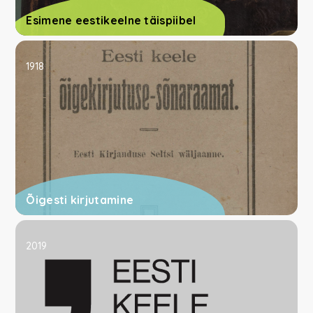
Esimene eestikeelne täispiibel
1918
Õigesti kirjutamine
2019