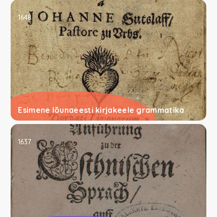
1648
Esimene lõunaeesti kirjakeele grammatika
1637