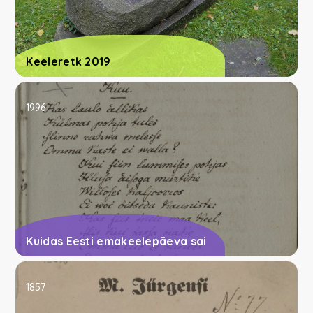
Keeleretk 2019
1996
Kuidas Eesti emakeelepäeva sai
1857