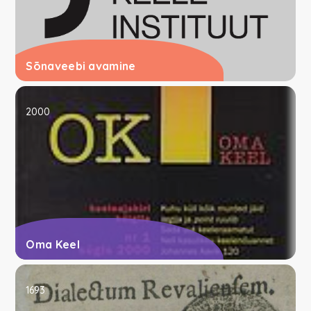
Sõnaveebi avamine
2000
Oma Keel
1693