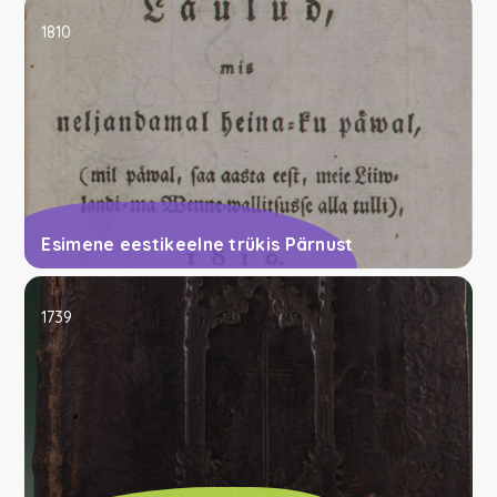
1810
Esimene eestikeelne trükis Pärnust
1739