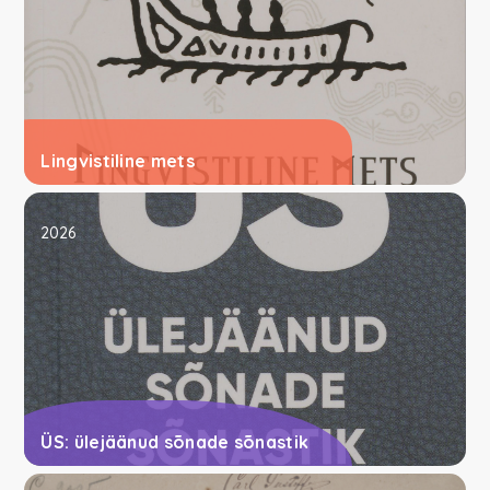
Lingvistiline mets
2026
ÜS: ülejäänud sõnade sõnastik