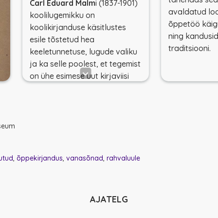
Carl Eduard Malm
i (1837-1901)
avaldatud loo
koolilugemikku on
õppetöö käigu
koolikirjanduse käsitlustes
ning kandusid
esile tõstetud hea
traditsiooni.
keeletunnetuse, lugude valiku
ja ka selle poolest, et tegemist
on ühe esimese uut kirjaviisi
propageeriva väljaandega.
useum
utud
õppekirjandus
vanasõnad
rahvaluule
AJATELG