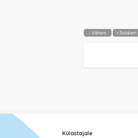
- Vähem
+ Rohkem
Külastajale