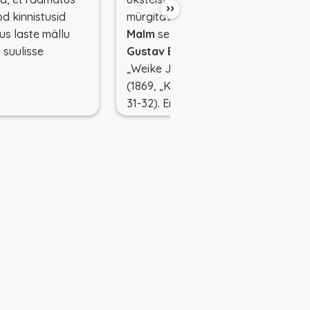
››
d kinnistusid
mürgitavad. Tõenäoliselt on
s laste mällu
Malm
selle loo laenanud
 suulisse
Gustav Ellerbergi
raamatust
„Weike Juttotubba Lastele“
(1869, „Kolm mörtsukast“, lk
31-32). Erinev on vaid loo
lõpumoraal, mis Malmi
lugemikus on tema
vaimulikuametile kohaselt
kristlik.
Selle loo vanima eestikeelse
versiooni on kirja pannud
Otto
Wilhelm Masin
g ja avaldanud
Maarahva Nädalalehes 1825.
aastal (Marahwa Näddala-
Leht, nr 21, 27. mai 1825, lk 166-
168).