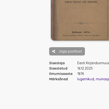
Jaga postitust
Sisestaja
Eesti Kirjandusmu
Sisestatud
16.12.2025
Ilmumisaasta
1874
Märksõnad
lugemikud
muinasj