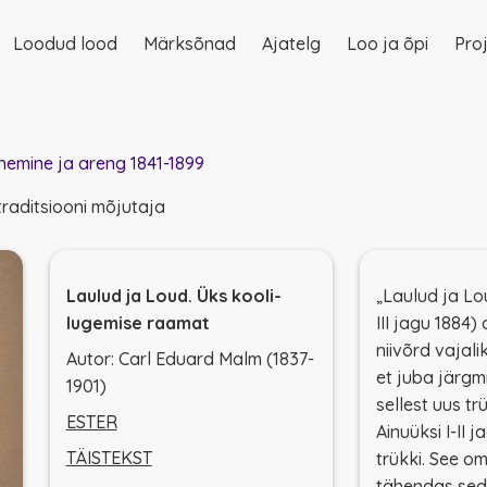
Loodud lood
Märksõnad
Ajatelg
Loo ja õpi
Proj
on
nemine ja areng 1841-1899
traditsiooni mõjutaja
Laulud ja Loud. Üks kooli-
„Laulud ja Lou
lugemise raamat
III jagu 1884
niivõrd vajal
Autor: Carl Eduard Malm (1837-
et juba järgmi
1901)
sellest uus tr
ESTER
Ainuüksi I-II j
TÄISTEKST
trükki. See 
tähendas sed