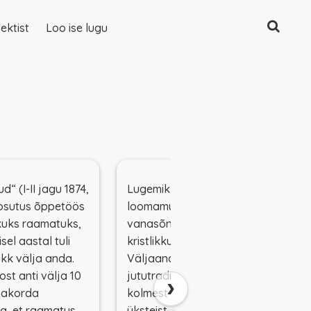
Otsing
ektist
Loo ise lugu
d“ (I-II jagu 1874,
Lugemik sisaldab
) osutus õppetöös
loomamuinasjutte ja valme,
ikuks raamatuks,
vanasõnu ja keerdküsimusi,
sel aastal tuli
kristlikku õpetust jms.
ükk välja anda.
Väljaande toel on suulisse
aost anti välja 10
jututraditsiooni jõudnud lugu
›
omakorda
kolmest röövlist, kes kõik
a, et raamatus
üksteist ära tapavad või