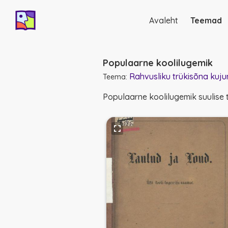
Avaleht
Teemad
Põhinavigatsio
Populaarne koolilugemik
Rahvusliku trükisõna kuju
Teema:
Populaarne koolilugemik suulise 