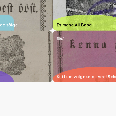
ude tõlge
Esimene Ali Baba
1867
Kui Lumivalgeke oli veel Sc