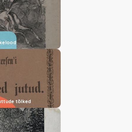
skelood
uttude tõlked