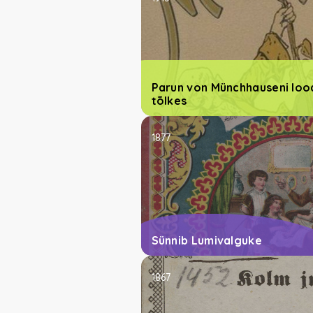
Parun von Münchhauseni loo
tõlkes
1877
Sünnib Lumivalguke
1867