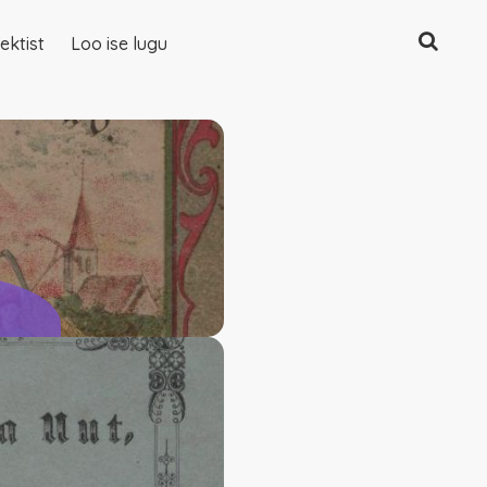
Otsing
ektist
Loo ise lugu