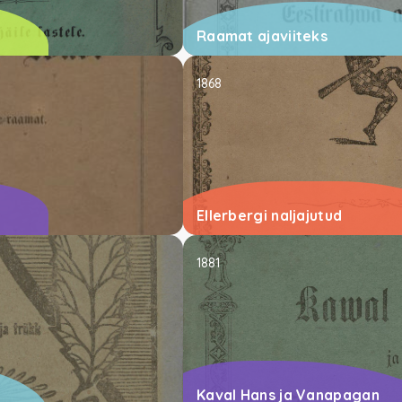
Raamat ajaviiteks
1868
Ellerbergi naljajutud
1881
Kaval Hans ja Vanapagan