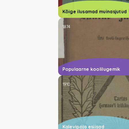
Kõige ilusamad muinasjutud
1874
Populaarne koolilugemik
1910
Kalevipoja esiisad