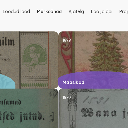
Loodud lood
Märksõnad
Ajatelg
Loo ja õpi
Proj
on
1899
Maasikad
1870