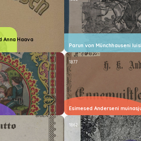
d Anna Haava
Parun von Münchhauseni lui
1877
Esimesed Anderseni muinasj
1862