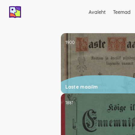
Avaleht
Teemad
Põhinavigatsio
1900
Laste maailm
1881