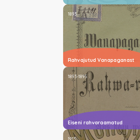
1893
Rahvajutud Vanapaganast
1893-1895
Eiseni rahvaraamatud
1913