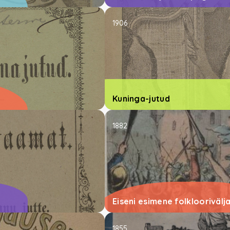
1906
Kuninga-jutud
1882
Eiseni esimene folkloorivälj
1855