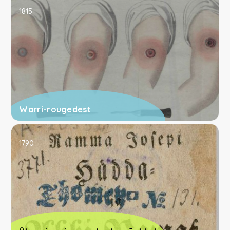
1815
Warri-rougedest
1790