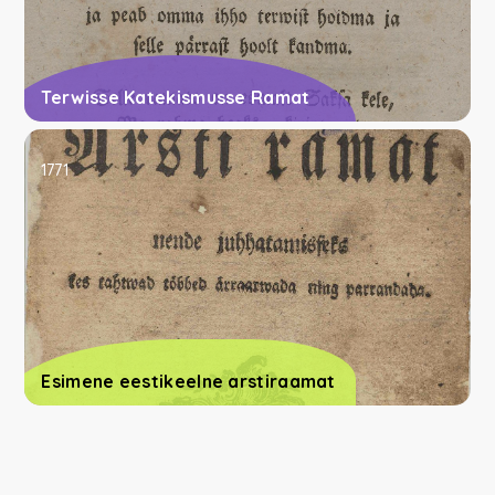
Terwisse Katekismusse Ramat
1771
Esimene eestikeelne arstiraamat