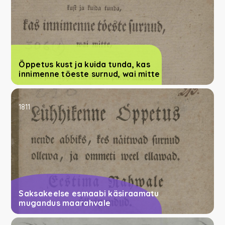
Öppetus kust ja kuida tunda, kas
innimenne töeste surnud, wai mitte
1811
Saksakeelse esmaabi käsiraamatu
mugandus maarahvale