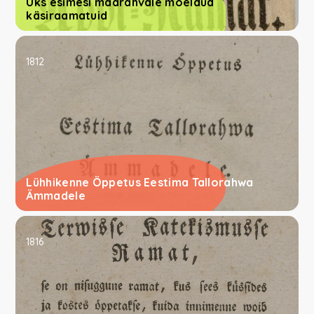
Üks esimesi maarahvale mõeldud
käsiraamatuid
1812
Lühhikenne Öppetus Eestima Tallorahwa
Ämmadele
1816