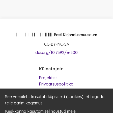
CC-BY-NC-SA
doi.org/10.7592/er500
Külastajale
Projektist
Privaatsuspoliitika
Kasutustingimused
See veebileht kasutab küpsiseid (
Küpsised
cookies
), et tagada
teile parim kogemus.
Kontakt
Keskkonna kasutamisel nõustud meie