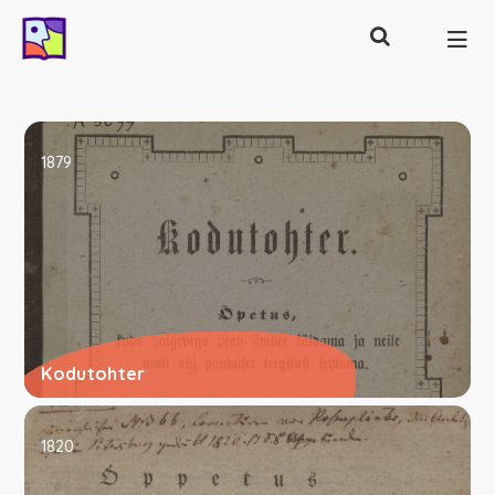
Otsing
Põhinavigatsioon
1879
Kodutohter
1820