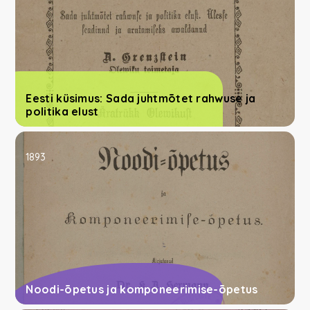
Eesti küsimus: Sada juhtmõtet rahwuse ja
politika elust
1893
Noodi-õpetus ja komponeerimise-õpetus