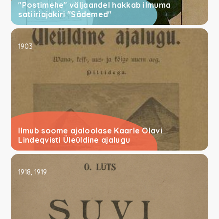
"Postimehe" väljaandel hakkab ilmuma
satiiriajakiri "Sädemed"
1903
Ilmub soome ajaloolase Kaarle Olavi
Lindeqvisti Üleüldine ajalugu
1918, 1919