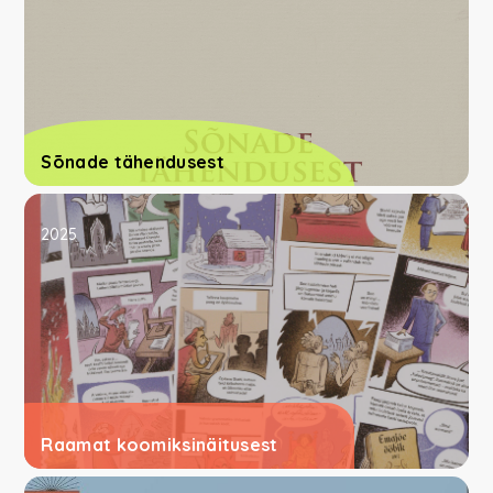
Sõnade tähendusest
2025
Raamat koomiksinäitusest