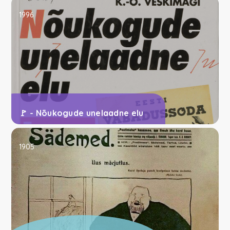
1996
🚩 - Nõukogude unelaadne elu
1905