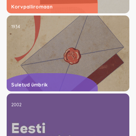
Korvpalliromaan
1934
Suletud ümbrik
2002