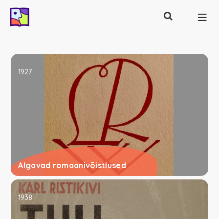
Otsing
Põhinavigatsioon
1927
Algavad romaanivõistlused
1938