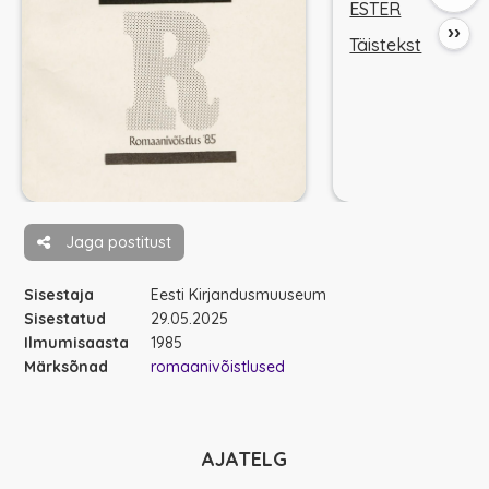
ESTER
››
Täistekst
Jaga postitust
Sisestaja
Eesti Kirjandusmuuseum
Sisestatud
29.05.2025
Ilmumisaasta
1985
Märksõnad
romaanivõistlused
AJATELG