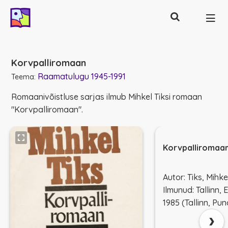
Otsing
Põhinavigatsioon
Korvpalliromaan
Raamatulugu 1945-1991
Teema:
Romaanivõistluse sarjas ilmub Mihkel Tiksi romaan
"Korvpalliromaan".
Korvpalliromaa
Autor: Tiks, Mihke
Ilmunud: Tallinn,
1985 (Tallinn, Pu
›