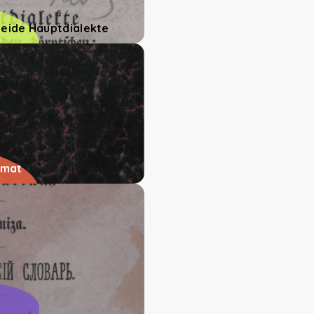
beide Hauptdialekte
amat