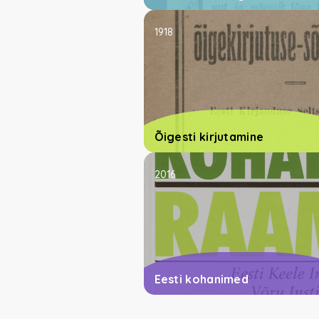
1918
Õigesti kirjutamine
2016
Eesti kohanimed