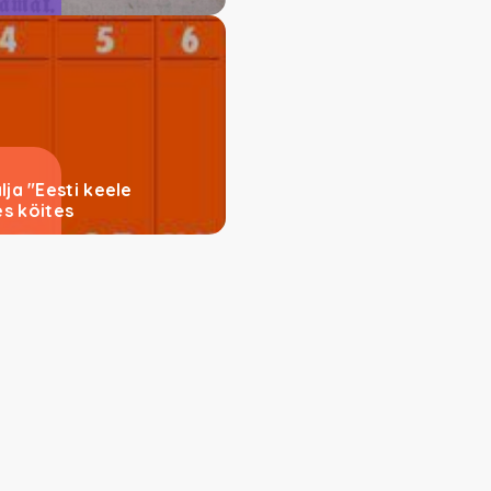
lja "Eesti keele
s köites