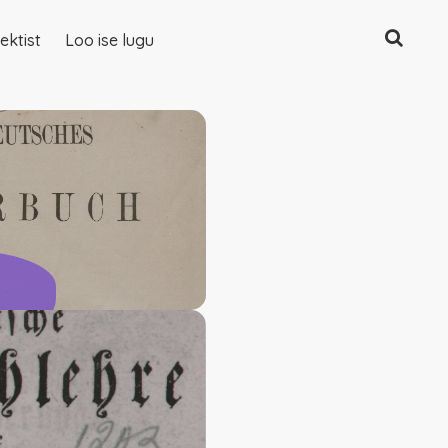
Otsing
ektist
Loo ise lugu