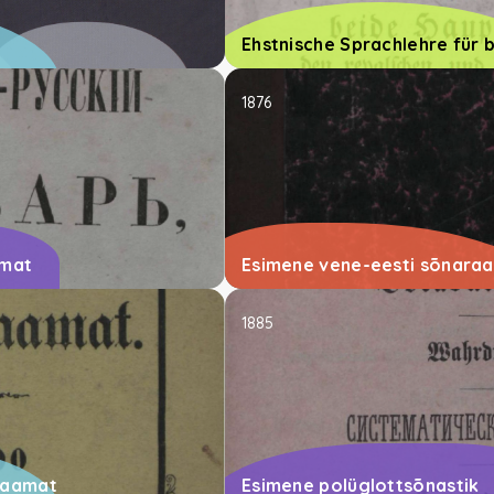
Ehstnische Sprachlehre für 
1876
amat
Esimene vene-eesti sõnara
1885
raamat
Esimene polüglottsõnastik