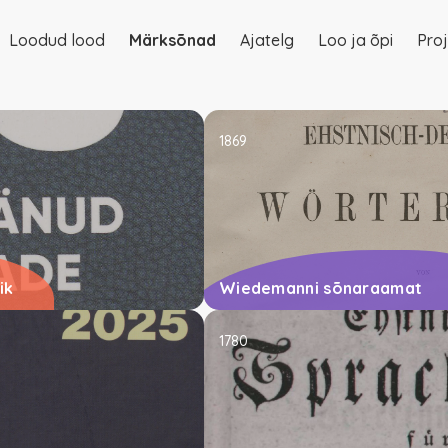
Loodud lood
Märksõnad
Ajatelg
Loo ja õpi
Proj
on
1869
ik
Wiedemanni sõnaraamat
1780