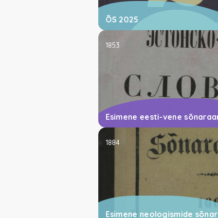
ÕS 2025
1853
Esimene eesti-vene sõnara
1884
Esimene neologismide sõna