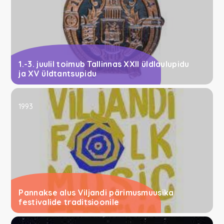
1.-3. juulil toimub Tallinnas XXII üldlaulupidu
ja XV üldtantsupidu
1993
Pannakse alus Viljandi pärimusmuusika
festivalide traditsioonile