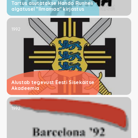
Tartus asutatakse Hando Runneli
algatusel "Ilmamaa" kirjastus
1992
Alustab tegevust Eesti Sisekaitse
Akadeemia
1992