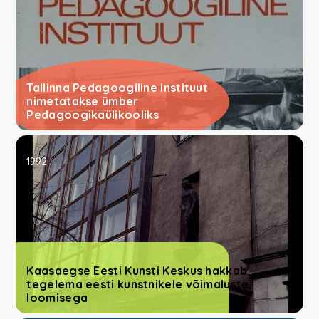
Tallinna Pedagoogiline Instituut
nimetatakse ümber
Pedagoogikaülikooliks
1992
Kaasaegse Eesti Kunsti Keskus hakkab
tegelema eesti kunstnikele võimaluste
loomisega