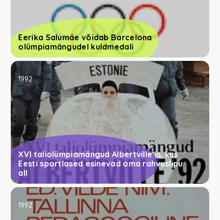
Eerika Salumäe võidab Barcelona
olümpiamängudel kuldmedali
1992
XVI taliolümpiamängud Albertville`is, kus
Eesti sportlased esinevad oma rahvuslipu
all
1992