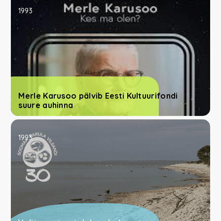
1993
Merle Karusoo pälvib Eesti Kultuurifondi
suure auhinna
1993