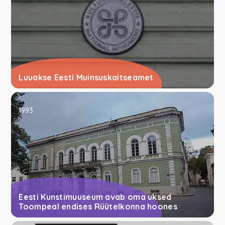
Luuakse Eesti Muinsuskaitseamet
1993
Eesti Kunstimuuseum avab oma uksed
Toompeal endises Rüütelkonna hoones