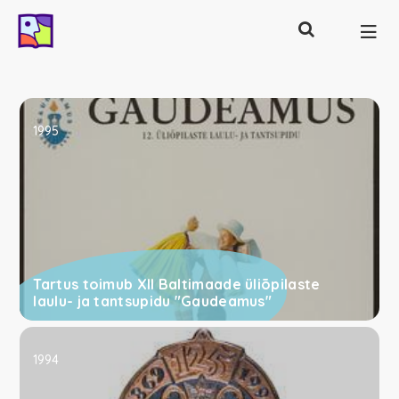
Otsing
Põhinavigatsioon
1995
Tartus toimub XII Baltimaade üliõpilaste
laulu- ja tantsupidu "Gaudeamus"
1994