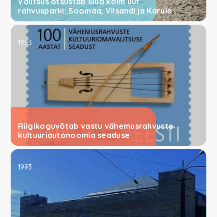
Valitsus otsustab luua kolm uut
rahvusparki: Soomaa, Vilsandi ja Karula
1993
Riigikoguvõtab vastu vähemusrahvuste
kultuuriautonoomia seaduse
1993