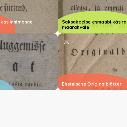
 kas innimenne
Saksakeelse esmaabi käsir
maarahvale
1816
Ehstnische Originalblätter
e
ane