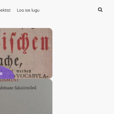
Otsing
ektist
Loo ise lugu
ka