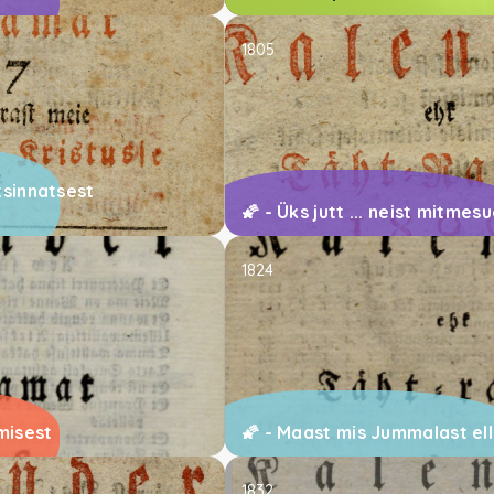
1805
tsinnatsest
🌠 - Üks jutt ... neist mitme
1824
misest
🌠 - Maast mis Jummalast e
1832