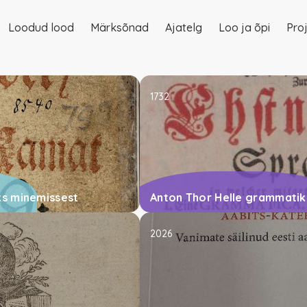
Loodud lood
Märksõnad
Ajatelg
Loo ja õpi
Proj
on
1732
ks minemissest
Anton Thor Helle grammati
2026