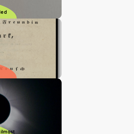
led
ilmast