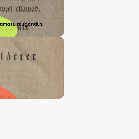
aamatu mugandus