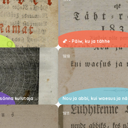
🌠 - Päiw, ku ja tähhe
1818
sönna kulutaja ...
Nou ja abbi, kui waesus ja n
1811