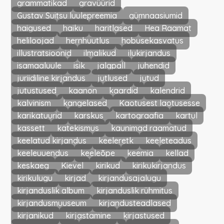
grammatikad
gravüürid
Gustav Suitsu luulepreemia
gümnaasiumid
haigused
haiku
haritlased
Hea Raamat
heliloojad
hernhuutlus
hobusekasvatus
illustratsioonid
ilmalikud
ilukirjandus
isamaaluule
isik
jalgpall
juhendid
juriidiline kirjandus
jutlused
jutud
jutustused
kaanon
kaardid
kalendrid
kalvinism
kangelased
Kaotusest laotusesse
karikatuurid
karskus
kartograafia
kartul
kassett
katekismus
kaunimad raamatud
keelatud kirjandus
keeleretk
keeleteadus
keeleuuendus
keeleõpe
keemia
kellad
keskaeg
Kievel
kirikud
kirikukirjandus
kirikulugu
kirjad
kirjandusajalugu
kirjanduslik album
kirjanduslik rühmitus
kirjandusmuuseum
kirjandusteadlased
kirjanikud
kirjastamine
kirjastused