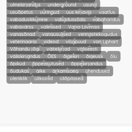
ulmekirjandus
underground
usund
usuõpetus
uuringud
uus kirjaviis
vaatlus
vabadusliikumine
vabadussõda
vabaharidus
vabavärss
valimised
Vana-Liivimaa
vanasõnad
vanausulised
vennastekogudus
veterinaaria
videod
viljapuud
von Liphart
Võhandu jõgi
väitekirjad
väliseesti
väliskirjandus
ÕES
õigekiri
õigeusk
õlu
õpikud
õppeasutused
õppekirjandus
õudukas
äike
ärkamisaeg
ühendused
üleriiklik
ülikoolid
üliõpilased