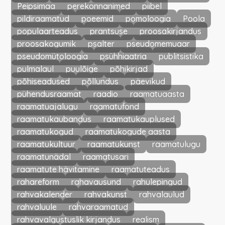
Peipsimaa
perekonnanimed
piibel
pildiraamatud
poeemid
pomoloogia
Poola
populaarteadus
prantsuse
proosakirjandus
proosakogumik
psalter
pseudomemuaar
pseudomütoloogia
psühhiaatria
publitsistika
pulmalaul
puulõige
põhikirjad
põhiseadused
põllundus
päevikud
pühendusraamat
raadio
raamatuaasta
raamatuajalugu
raamatufond
raamatukaubandus
raamatukauplused
raamatukogud
raamatukogude aasta
raamatukultuur
raamatukunst
raamatulugu
raamatunädal
raamatusari
raamatute hävitamine
raamatuteadus
rahareform
rahavausund
rahulepingud
rahvakalender
rahvakunst
rahvalaulud
rahvaluule
rahvaraamatud
rahvavalgustuslik kirjandus
realism