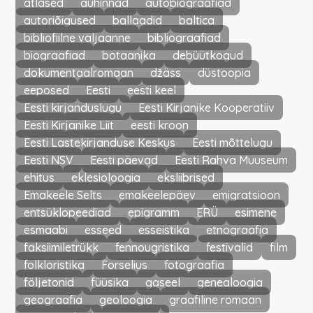
atlased
auhinnad
autobiograafiad
autoriõigused
ballaadid
baltica
bibliofiilne väljaanne
bibliograafiad
biograafiad
botaanika
debüütkogud
dokumentaalromaan
džäss
düstoopia
eeposed
Eesti
eesti keel
Eesti kirjanduslugu
Eesti Kirjanike Kooperatiiv
Eesti Kirjanike Liit
eesti kroon
Eesti Lastekirjanduse Keskus
Eesti mõttelugu
Eesti NSV
Eesti päevad
Eesti Rahva Muuseum
ehitus
eklesioloogia
eksliibrised
Emakeele Selts
emakeelepäev
emigratsioon
entsüklopeediad
epigramm
ERÜ
esimene
esmaabi
esseed
esseistika
etnograafia
faksiimiletrükk
fennougristika
festivalid
film
folkloristika
Forselius
fotograafia
följetonid
füüsika
gaseel
genealoogia
geograafia
geoloogia
graafiline romaan