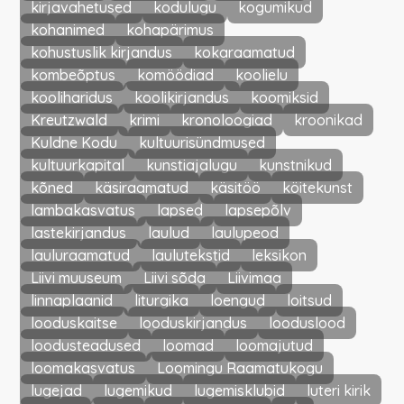
kirjavahetused
kodulugu
kogumikud
kohanimed
kohapärimus
kohustuslik kirjandus
kokaraamatud
kombeõptus
komöödiad
koolielu
kooliharidus
koolikirjandus
koomiksid
Kreutzwald
krimi
kronoloogiad
kroonikad
Kuldne Kodu
kultuurisündmused
kultuurkapital
kunstiajalugu
kunstnikud
kõned
käsiraamatud
käsitöö
köitekunst
lambakasvatus
lapsed
lapsepõlv
lastekirjandus
laulud
laulupeod
lauluraamatud
laulutekstid
leksikon
Liivi muuseum
Liivi sõda
Liivimaa
linnaplaanid
liturgika
loengud
loitsud
looduskaitse
looduskirjandus
looduslood
loodusteadused
loomad
loomajutud
loomakasvatus
Loomingu Raamatukogu
lugejad
lugemikud
lugemisklubid
luteri kirik