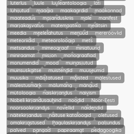
luterlus
luule
luuleantoloogia
läti
lühijutud
maagia
maakaardid
maakonnad
maateadus
majanduskriis
male
manifest
marjakasvatus
matemaatika
meditsiin
meedia
meelelahutus
menüüd
mereröövlid
meteoriidid
meteoroloogia
mets
metsandus
mimeograaf
miniatuurid
miniraamat
misjon
monograafiad
monumendid
mood
muinasjutud
muinsuskaitse
muistendid
muuseumid
muusika
mõistatused
mõisted
mälestused
mälestusmärk
mälumäng
mängud
mütoloogia
naiskirjandus
naivism
Nobeli kirjandusauhind
noodid
Noor-Eesti
noorsookirjandus
novellid
näidendid
näitekirjandus
näituse kataloogid
oletused
omakirjastused
Pagulaskirjandus
paljundus
palved
pangad
papiraamat
pedagoogika