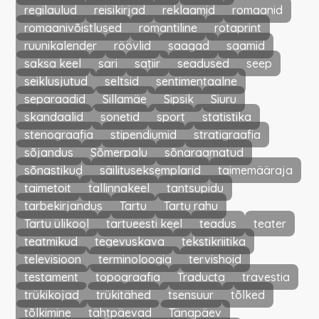
regilaulud
reisikirjad
reklaamid
romaanid
romaanivõistlused
romantiline
rotaprint
ruunikalender
röövlid
saagad
saamid
saksa keel
sari
satiir
seadused
seep
seiklusjutud
seltsid
sentimentaalne
separaadid
Sillamäe
Sipsik
Siuru
skandaalid
sonetid
sport
statistika
stenograafia
stipendiumid
stratigraafia
sõjandus
Sõmerpalu
sõnaraamatud
sõnastikud
säilituseksemplarid
taimemääraja
taimetoit
tallinnakeel
tantsupidu
tarbekirjandus
Tartu
Tartu rahu
Tartu ülikool
tartueesti keel
teadus
teater
teatmikud
tegevuskava
tekstikriitika
televisioon
terminoloogia
tervishoid
testament
topograafia
Traducta
travestia
trükikojad
trükitähed
tsensuur
tõlked
tõlkimine
tähtpäevad
Tänapäev