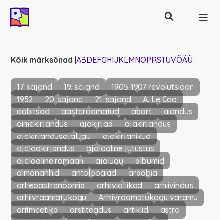
Otsing
Põhinavigatsioon
Kõik märksõnad
|
A
B
D
E
F
G
H
I
J
K
L
M
N
O
P
R
S
T
U
V
Õ
Ä
Ü
17. sajand
19. sajand
1905-1907 revolutsioon
1952
20. sajand
21. sajand
A. Le Coq
aabitsad
aastaraamatud
abort
aiandus
aimekirjandus
ajakirjad
ajakirjandus
ajakirjandusajalugu
ajakirjanikud
ajalookirjandus
ajalooline jutustus
ajalooline romaan
ajalugu
albumid
almanahhid
antoloogiad
araabia
arheoastronoomia
arhiiviallikad
arhiivindus
arhiivraamatukogu
Arhiivraamatukogu varamu
aritmeetika
arstiteadus
artiklid
astro